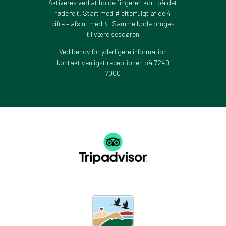
Aktiveres ved at holde fingeren kort på det
røde felt. Start med # efterfulgt af de 4
cifre – afslut med #. Samme kode bruges
til værelsesdøren
Ved behov for yderligere information
kontakt venligst receptionen på 7240
7000