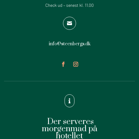
Check ud – senest kl. 11.00

info@steenbergs.dk

Der serveres
morgenmad på
hotellet